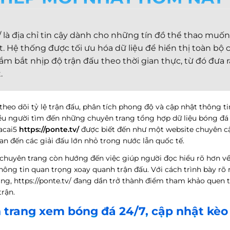
/ là địa chỉ tin cậy dành cho những tín đồ thể thao muốn
Hệ thống được tối ưu hóa dữ liệu để hiển thị toàn bộ cá
ắm bắt nhịp độ trận đấu theo thời gian thực, từ đó đưa 
.
 theo dõi tỷ lệ trận đấu, phân tích phong độ và cập nhật thông t
hiều người tìm đến những chuyên trang tổng hợp dữ liệu bóng đ
acai5
https://ponte.tv/
được biết đến như một website chuyên cậ
an đến các giải đấu lớn nhỏ trong nước lẫn quốc tế.
 chuyên trang còn hướng đến việc giúp người đọc hiểu rõ hơn về t
ông tin quan trọng xoay quanh trận đấu. Với cách trình bày rõ 
ng, https://ponte.tv/ đang dần trở thành điểm tham khảo quen 
trận.
trang xem bóng đá 24/7, cập nhật kèo v