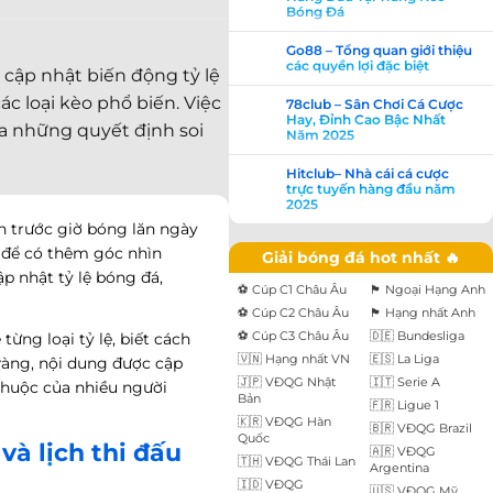
Bóng Đá
Go88 – Tổng quan giới thiệu
các quyền lợi đặc biệt
 cập nhật biến động tỷ lệ
c loại kèo phổ biến. Việc
78club – Sân Chơi Cá Cược
Hay, Đỉnh Cao Bậc Nhất
ra những quyết định soi
Năm 2025
Hitclub– Nhà cái cá cược
trực tuyến hàng đầu năm
2025
in trước giờ bóng lăn ngày
á để có thêm góc nhìn
Giải bóng đá hot nhất 🔥
p nhật tỷ lệ bóng đá,
⚽️ Cúp C1 Châu Âu
🏴󠁧󠁢󠁥󠁮󠁧󠁿 Ngoại Hạng Anh
⚽️ Cúp C2 Châu Âu
🏴󠁧󠁢󠁥󠁮󠁧󠁿 Hạng nhất Anh
⚽️ Cúp C3 Châu Âu
🇩🇪 Bundesliga
ừng loại tỷ lệ, biết cách
🇻🇳 Hạng nhất VN
🇪🇸 La Liga
ràng, nội dung được cập
🇯🇵 VĐQG Nhật
🇮🇹 Serie A
thuộc của nhiều người
Bản
🇫🇷 Ligue 1
🇰🇷 VĐQG Hàn
🇧🇷 VĐQG Brazil
Quốc
à lịch thi đấu
🇦🇷 VĐQG
🇹🇭 VĐQG Thái Lan
Argentina
🇮🇩 VĐQG
🇺🇸 VĐQG Mỹ