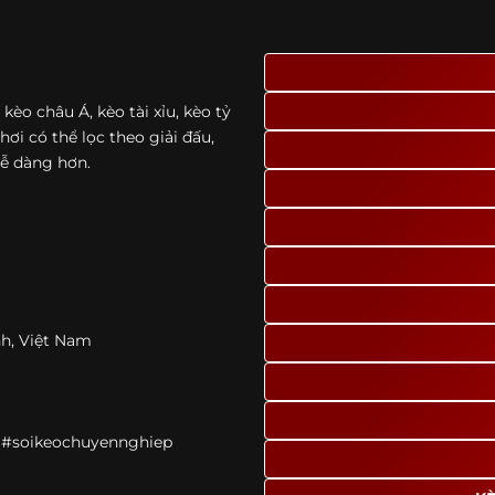
kèo châu Á, kèo tài xỉu, kèo tỷ
ơi có thể lọc theo giải đấu,
dễ dàng hơn.
nh, Việt Nam
 #soikeochuyennghiep