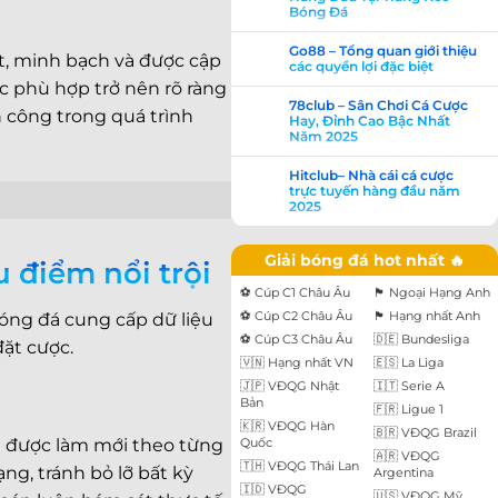
Bóng Đá
Go88 – Tổng quan giới thiệu
ết, minh bạch và được cập
các quyền lợi đặc biệt
c phù hợp trở nên rõ ràng
78club – Sân Chơi Cá Cược
 công trong quá trình
Hay, Đỉnh Cao Bậc Nhất
Năm 2025
Hitclub– Nhà cái cá cược
trực tuyến hàng đầu năm
2025
Giải bóng đá hot nhất 🔥
 điểm nổi trội
⚽️ Cúp C1 Châu Âu
🏴󠁧󠁢󠁥󠁮󠁧󠁿 Ngoại Hạng Anh
⚽️ Cúp C2 Châu Âu
🏴󠁧󠁢󠁥󠁮󠁧󠁿 Hạng nhất Anh
bóng đá cung cấp dữ liệu
⚽️ Cúp C3 Châu Âu
🇩🇪 Bundesliga
đặt cược.
🇻🇳 Hạng nhất VN
🇪🇸 La Liga
🇯🇵 VĐQG Nhật
🇮🇹 Serie A
Bản
🇫🇷 Ligue 1
🇰🇷 VĐQG Hàn
🇧🇷 VĐQG Brazil
ôn được làm mới theo từng
Quốc
🇦🇷 VĐQG
🇹🇭 VĐQG Thái Lan
ng, tránh bỏ lỡ bất kỳ
Argentina
🇮🇩 VĐQG
🇺🇸 VĐQG Mỹ