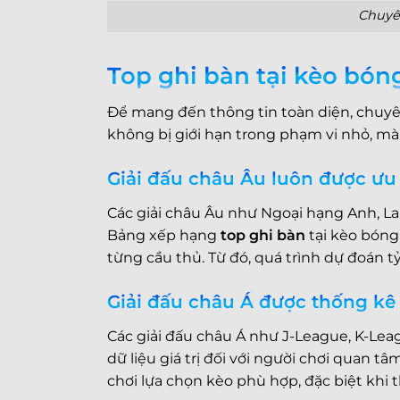
Chuyên
Top ghi bàn tại kèo bón
Để mang đến thông tin toàn diện, chu
không bị giới hạn trong phạm vi nhỏ, mà
Giải đấu châu Âu luôn được ưu 
Các giải châu Âu như Ngoại hạng Anh, Lal
Bảng xếp hạng
top ghi bàn
tại kèo bóng 
từng cầu thủ. Từ đó, quá trình dự đoán tỷ
Giải đấu châu Á được thống kê c
Các giải đấu châu Á như J-League, K-Le
dữ liệu giá trị đối với người chơi quan t
chơi lựa chọn kèo phù hợp, đặc biệt khi 