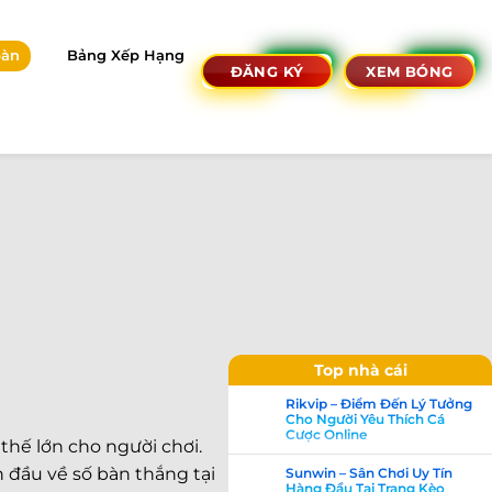
bàn
Bảng Xếp Hạng
ĐĂNG KÝ
XEM BÓNG
Top nhà cái
Rikvip – Điểm Đến Lý Tưởng
Cho Người Yêu Thích Cá
Cược Online
thế lớn cho người chơi.
n đầu về số bàn thắng tại
Sunwin – Sân Chơi Uy Tín
Hàng Đầu Tại Trang Kèo