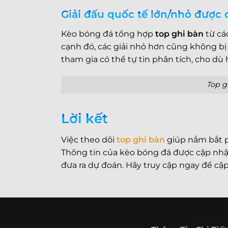
Giải đấu quốc tế lớn/nhỏ được c
Kèo bóng đá tổng hợp
top ghi bàn
từ cá
cạnh đó, các giải nhỏ hơn cũng không bị
tham gia có thể tự tin phân tích, cho dù
Top g
Lời kết
Việc theo dõi
top ghi bàn
giúp nắm bắt p
Thông tin của kèo bóng đá được cập nhật
đưa ra dự đoán. Hãy truy cập ngay để cập