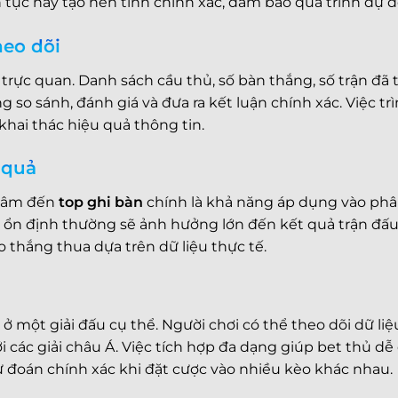
n tục này tạo nên tính chính xác, đảm bảo quá trình dự 
heo dõi
trực quan. Danh sách cầu thủ, số bàn thắng, số trận đã 
ng so sánh, đánh giá và đưa ra kết luận chính xác. Việc tr
hai thác hiệu quả thông tin.
 quả
 tâm đến
top ghi bàn
chính là khả năng áp dụng vào phân
ổn định thường sẽ ảnh hưởng lớn đến kết quả trận đấu. 
o thắng thua dựa trên dữ liệu thực tế.
ở một giải đấu cụ thể. Người chơi có thể theo dõi dữ liệ
tới các giải châu Á. Việc tích hợp đa dạng giúp bet thủ 
ự đoán chính xác khi đặt cược vào nhiều kèo khác nhau.