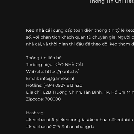
Thông Tin Chi Tiết
Kèo nhà cái
cung cấp toàn diện thông tin tỷ lệ kèo: 
số, với phân tích khách quan từ chuyên gia. Người ch
nhà cái, và thời gian thi đấu để theo dõi kèo thơm 
Thông tin liên hệ:
Thương hiệu: KÈO NHÀ CÁI
Website: https://ponte.tv/
Email:
info@gameke.nl
Hotline: (+84) 0927 813 420
Địa chỉ: 62B Trường Chinh, Tân Bình, TP. Hồ Chí Mi
Zipcode: 700000
Hashtag:
#keonhacai #tylekeobongda #keochuan #keotaixiu
#keonhacai2025 #nhacaibongda