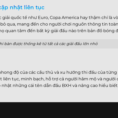
ập nhật liên tục
c giải quốc tế như Euro, Copa America hay thậm chí là v
 bỏ qua, mang đến cho người chơi nguồn thông tin toàn
 họ quan tâm đến bất kỳ giải đấu nào trên bản đồ bóng đ
hi bàn được thống kê từ tất cả các giải đấu lớn nhỏ
hong độ của các cầu thủ và xu hướng thi đấu của từng 
 liên tục, minh bạch, hỗ trợ cả người hâm mộ và người c
 nhật những cái tên dẫn đầu BXH và nâng cao hiểu biết 